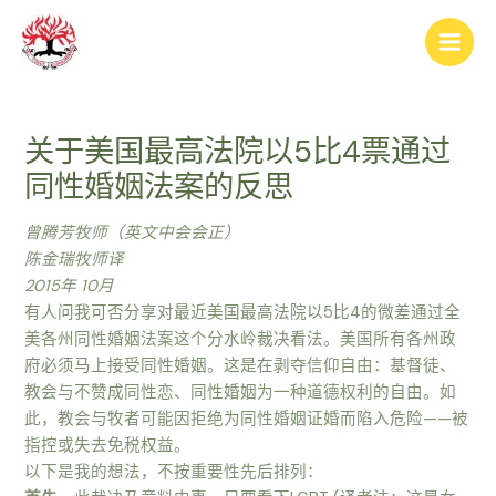
跳
Post
Main
至
navigation
Men
内
容
关于美国最高法院以5比4票通过
同性婚姻法案的反思
曾腾芳牧师（英文中会会正）
陈金瑞牧师译
2015年 10月
有人问我可否分享对最近美国最高法院以5比4的微差通过全
美各州同性婚姻法案这个分水岭裁决看法。美国所有各州政
府必须马上接受同性婚姻。这是在剥夺信仰自由：基督徒、
教会与不赞成同性恋、同性婚姻为一种道德权利的自由。如
此，教会与牧者可能因拒绝为同性婚姻证婚而陷入危险——被
指控或失去免税权益。
以下是我的想法，不按重要性先后排列：