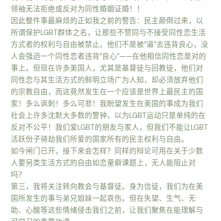
领袖无法拒绝或反对为同性婚姻证婚！！
因此整件事最麻烦的正如我之前的警告：民主颠倒过来，以
所谓保护LGBT群体之名，让那些不赞同与不接受同性恋生活
方式者的权利与自由被禁止。他们不是被”逼”去违背良心，没
人会强迫一个同性恋者违背”良心”——在他相信同性恋是对的
事上。但现在许多美国人，尤其是基督徒与回教徒，他们对
同性恋与其生活方式的鲜明立场广为人知，却必须放弃他们
的宗教自由，而这竟然发生在一个应该是世界上最民主的国
家！多么讽刺！多么可悲！我盼望发生在美国的事成为我们
社会上许多沈默大多数的警钟，以为LGBT运动只是单纯的在
反对不公平！我们爱LGBT的朋友与家人，但我们不能让LGBT
活跃份子骑劫我们所爱的国家所有的民主权利与自由。
如今闸门已开，接下来会怎样？同样的辩论可用在关于少数
人要另类生活方式的自由如恋童僻课题上，无人能阻止对
吗？
第三，我将关注转向教会与基督徒。身为信徒，我们为在美
国所发生的事与弟兄姐妹一起哀伤。但在失望、生气、无
助、心酸等这些情绪侵击我们之前，让我们聚焦在能理解与