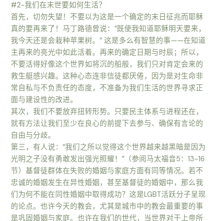
#2-我们在末世要如何生活？
首先，切勿失望！不要以为这是一个确定的末日征兆而耶稣
真的要再来了！马丁路德曾说：”既使我知道耶稣明天要来，
我今天还是会栽种苹果树。” 这是多么有智慧的事——在知道
主再来的亮光中如此活着。再来的确定日期与时辰；所以，
不要活得好像这个世界如将沉的船般，我们只对肯定会来的
救生艇感兴趣。这种心态连非信徒都厌倦，因为是对生命非
常自私与不负责任的态度，不准备为我们生活的世界寻求正
面与建设性的改进。
其次，我们不要放弃扭转形势。只要民主体系与进程还在，
就有方法让我们至少在良心的前提下去参与、确保有言论的
自由与分歧。
第三，有人说：”我们之所以觉得这个世界越来越黑暗是因为
光明之子没有勇敢发出强光照耀！”（参阅马太福音5：13-16
节）基督徒群体在失败的婚姻与家庭方面有同等情况。若不
忠诚的婚姻发生在异性婚姻，甚至基督徒的婚姻中，那么我
们为何不能在同性婚姻中取得成功？这是LGBT活跃分子呈现
的论点。也许今天的教会，尤其是城市中的教会最重要的事
是巩固婚姻与家庭。也许在我们的世代，当世界对于上帝所