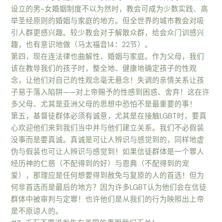
设立的男-女婚姻制度不以为然时，教会可成为少数实践、高
举圣经原则的婚姻与家庭的地方。但全世界的城市教会对吸
引人群更感兴趣。较少教会对于解散众群，给会众门训感兴
趣，也有意识地做（马太福音14：22节）。
第四，现在连法律也曲解性、婚姻与家庭。作为父母，我们
该在教导我们的孩子时，整全地、健康地确定孩子的性观
念，让他们对自己的性观念毫无悬念！失调的亲情关系让孩
子易于落入陷阱——对上帝赐予的性感到困惑、舍弃！这在许
多父母、尤其是亚洲父母的思想中恐怕不是最重要的事！
第五，基督徒群体必须有诚意，尤其是在接触LGBT时，要真
心欢迎他们来到我们当中并与他们建立关系。我们不必假装
没事而是要真诚。真诚是可让人辨识与感觉到的，同样地虚
伪与假装也可让人辨识与感觉到！如果信徒群体是一个罪人
经历神的仁慈（不配得到的好）与恩典（不配得到的宠
爱），那理应是任何想要得到赦免与复原的人的首选！但为
何非首选而是最后的地方？因为许多LGBT认为他们会在信徒
群体中被审判与定罪！也许他们是从我们的行为映照出上帝
是不原谅人的。