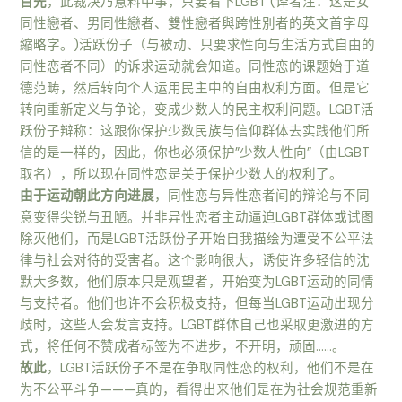
首先
，此裁决乃意料中事，只要看下LGBT (译者注：这是女
同性戀者、男同性戀者、雙性戀者與跨性別者的英文首字母
縮略字。)活跃份子（与被动、只要求性向与生活方式自由的
同性恋者不同）的诉求运动就会知道。同性恋的课题始于道
德范畴，然后转向个人运用民主中的自由权利方面。但是它
转向重新定义与争论，变成少数人的民主权利问题。LGBT活
跃份子辩称：这跟你保护少数民族与信仰群体去实践他们所
信的是一样的，因此，你也必须保护”少数人性向”（由LGBT
取名），所以现在同性恋是关于保护少数人的权利了。
由于运动朝此方向进展
，同性恋与异性恋者间的辩论与不同
意变得尖锐与丑陋。并非异性恋者主动逼迫LGBT群体或试图
除灭他们，而是LGBT活跃份子开始自我描绘为遭受不公平法
律与社会对待的受害者。这个影响很大，诱使许多轻信的沈
默大多数，他们原本只是观望者，开始变为LGBT运动的同情
与支持者。他们也许不会积极支持，但每当LGBT运动出现分
歧时，这些人会发言支持。LGBT群体自己也采取更激进的方
式，将任何不赞成者标签为不进步，不开明，顽固……。
故此
，LGBT活跃份子不是在争取同性恋的权利，他们不是在
为不公平斗争———真的，看得出来他们是在为社会规范重新