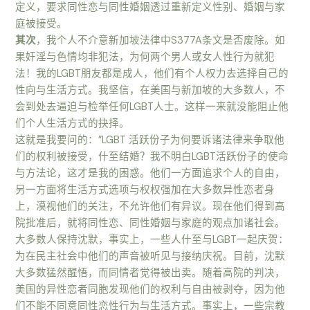
定义，要求同性恋与同性婚姻透过重新定义性别、婚姻与家
庭被接受。
其次
，我个人不介意新加坡法律中S377A条文是否废除。如
果奸淫与色情均非犯法，为何两个男人或女人性行为就犯
法！我的LGBT朋友都是成人，他们有个人权力去选择自己的
性向与生活方式。我坚信，在美国与新加坡的大多数人，不
会到处去逼迫与检举任何LGBT人士。这样一来就没能阻止他
们个人生活方式的抉择。
这就是我要问的：”LGBT 活跃份子为何要诉诸法律来争取他
们的权利被接受，什至结婚？我不明白LGBT活跃份子的使命
与方法论，这才是我的困惑。他们一方面追求个人的自由，
另一方面将生活方式选项与权权强加在大多数异性恋者身
上，漠视他们的关注，不允许他们有异议。现在他们得到高
院批准后，就将同性恋、同性婚姻与家庭的观点加诸社会。
大多数人保持沈默，事实上，一些人什至与LGBT一起庆贺：
为在民主社会中他们的声音被听见与接纳庆祝。目前，沈默
大多数猛然醒悟，而同情者觉得被出卖。随着高院的判决，
美国的异性恋者同胞发现他们的权利与自由被剥夺，因为他
们不能不同意同性恋性行为与生活方式。事实上，一些宗教