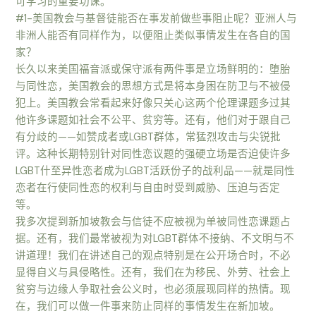
可学习的重要功课。
#1-美国教会与基督徒能否在事发前做些事阻止呢？亚洲人与
非洲人能否有同样作为，以便阻止类似事情发生在各自的国
家？
长久以来美国福音派或保守派有两件事是立场鲜明的：堕胎
与同性恋，美国教会的思想方式是将本身困在防卫与不被侵
犯上。美国教会常看起来好像只关心这两个伦理课题多过其
他许多课题如社会不公平、贫穷等。还有，他们对于跟自己
有分歧的——如赞成者或LGBT群体，常猛烈攻击与尖锐批
评。这种长期特别针对同性恋议题的强硬立场是否迫使许多
LGBT什至异性恋者成为LGBT活跃份子的战利品——就是同性
恋者在行使同性恋的权利与自由时受到威胁、压迫与否定
等。
我多次提到新加坡教会与信徒不应被视为单被同性恋课题占
据。还有，我们最常被视为对LGBT群体不接纳、不文明与不
讲道理！我们在讲述自己的观点特别是在公开场合时，不必
显得自义与具侵略性。还有，我们在为移民、外劳、社会上
贫穷与边缘人争取社会公义时，也必须展现同样的热情。现
在，我们可以做一件事来防止同样的事情发生在新加坡。