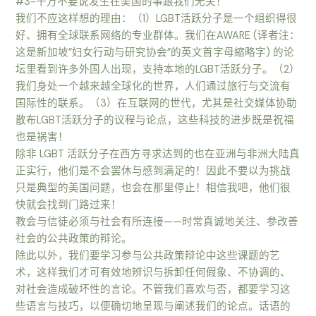
#3-千万不要说发生在美国的事跟我们无关！
我们不应这样想的理由：（1）LGBT活跃分子是一个组织得很
好、拥有全球联系网络的专业群体。我们在AWARE (译者注：
这是新加坡”妇女行动与研究协会”的英文首字母縮略字) 的论
坛里看到许多外国人出现，支持本地的LGBT活跃分子。（2）
我们身处一个越来越全球化的世界，人们通过旅行与交流有
国际性的联系。（3）在互联网的世代，尤其是社交媒体协助
散布LGBT活跃分子的议程与论点，这些科技的进步既是祝福
也是祸害！
除非 LGBT 活跃分子在西方寻求达到的也在亚洲与非洲大陆真
正实行，他们是不会罢休与感到满足的！因此不要以为挑战
只是典型的美国问题，也会在那里停止！相信我吧，他们很
快就会找到门路过来！
教会与信徒必须与社会有所连接——时常真诚地关注、参改善
社会的公共政策的辩论。
除此以外，我们要学习参与公共政策辩论中这些课题的艺
术，这样我们才可有效地辨识与拆卸任何假象、不协调的、
对社会造成破坏性的言论。不管我们喜欢与否，都要学习这
些语言与技巧，以便确切地呈现与阐述我们的论点。话语的