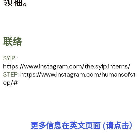
领袖。
联络
SYIP :
https://www.instagram.com/the.syip.interns/
STEP:
https://www.instagram.com/humansofst
ep/#
更多信息在英文页面 (请点击）