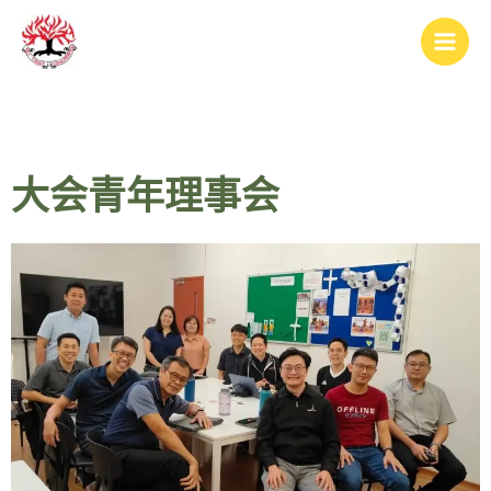
跳
Main
至
Men
内
容
大会青年理事会