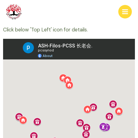
跳
Main
至
Men
内
容
Click below 'Top Left' icon for details.​