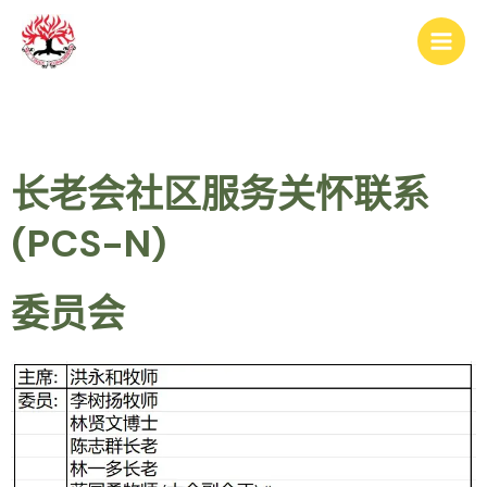
跳
Main
至
Men
内
容
长老会社区服务关怀联系
(PCS-N)
委员会