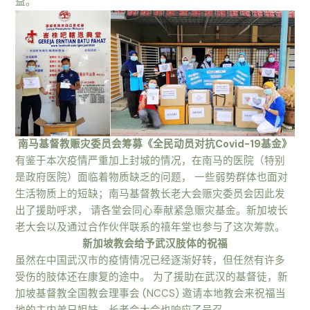
益。
南马基督教赈灾委员会筹募《全民动员对抗Covid-19基金》
有鉴于本次疫情严重加上封城的情况，在南马的医院（特别
是政府医院）面临着物质缺乏的问题， 一些弱势群体也面对
生活物质上的短缺；南马基督教长老大会赈灾委员会因此发
出了援助呼求， 请各堂会同心奉献紧急赈灾基金。新加坡长
老大会以及通过合作伙伴联系的禧年堂也参与了这次筹款。
新加坡教会给予武汉肢体的祝福
虽然在中国武汉市的疫情情况已经逐渐好转，但任然有许多
受伤的肢体还在康复的途中。 为了援助在武汉的基督徒，新
加坡基督教全国教会理事会 (NCCS) 邀请本地教会来祝福当