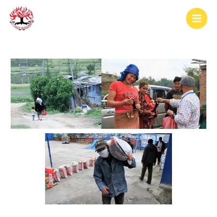
跳
Post
Main
至
navigation
Men
内
容