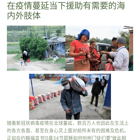
在疫情蔓延当下援助有需要的海
内外肢体
随着新冠状病毒疫情在全球蔓延，数百万人也因此在生活上
的各方各面、甚至在身心灵上面对前所未有的困难及危机。
正如在约翰福音书13章34节耶稣如何吩咐门徒们要”彼此相