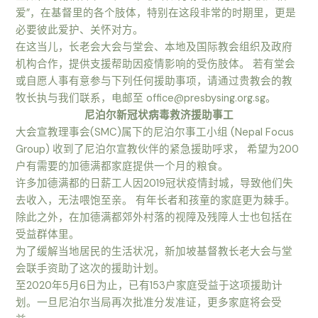
爱”，在基督里的各个肢体，特别在这段非常的时期里，更是
必要彼此爱护、关怀对方。
在这当儿，长老会大会与堂会、本地及国际教会组织及政府
机构合作，提供支援帮助因疫情影响的受伤肢体。 若有堂会
或自愿人事有意参与下列任何援助事项，请通过贵教会的教
牧长执与我们联系，电邮至 office@presbysing.org.sg。
尼泊尔新冠状病毒救济援助事工
大会宣教理事会(SMC)属下的尼泊尔事工小组 (Nepal Focus
Group) 收到了尼泊尔宣教伙伴的紧急援助呼求， 希望为200
户有需要的加德满都家庭提供一个月的粮食。
许多加德满都的日薪工人因2019冠状疫情封城，导致他们失
去收入，无法喂饱至亲。 有年长者和孩童的家庭更为棘手。
除此之外，在加德满都郊外村落的视障及残障人士也包括在
受益群体里。
为了缓解当地居民的生活状况，新加坡基督教长老大会与堂
会联手资助了这次的援助计划。
至2020年5月6日为止，已有153户家庭受益于这项援助计
划。一旦尼泊尔当局再次批准分发准证，更多家庭将会受