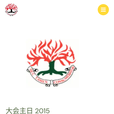
跳
Post
Main
至
navigation
Men
内
容
大会主日 2015