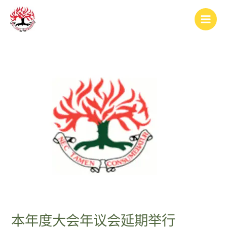
跳
Post
Main
至
navigation
Men
内
容
本年度大会年议会延期举行