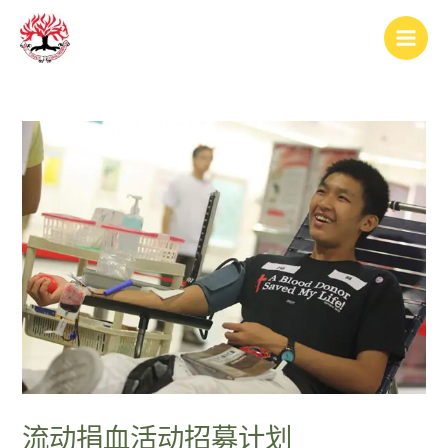
跳
Post
Main
至
navigation
Men
内
容
流动捐血活动招募计划