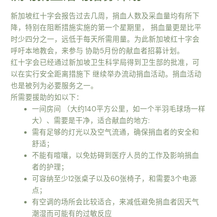
新加坡红十字会报告过去几周，捐血人数及采血量均有所下
降，特别在阻断措施实施的第一个星期里， 捐血量更是比平
时少四分之一，远低于每天所需用量。为此新加坡红十字会
呼吁本地教会，来参与 协助5月份的献血者招募计划。
红十字会已经通过新加坡卫生科学局得到卫生部的批准，可
以在实行安全距离措施下 继续举办流动捐血活动。捐血活动
也是被列为必要服务之一。
所需要援助的如以下：
一间房间 （大约140平方公里，如一个半羽毛球场一样
大）、需要是干净，适合献血的地方:
需有足够的灯光以及空气流通，确保捐血者的安全和
舒适；
不能有喧嚷，以免妨碍到医疗人员的工作及影响捐血
者的护理；
可容纳至少12张桌子以及60张椅子，和需要3个电源
点；
有空调的场所会比较适合，来减低避免捐血者因天气
潮湿而可能有的过敏反应