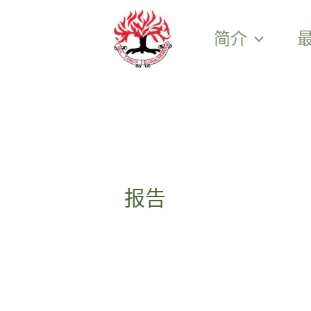
跳
至
简介
内
容
报告