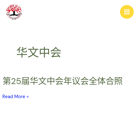
跳
Main
至
Men
内
容
华文中会
第25届华文中会年议会全体合照
第
25
届
Read More »
华
文
中
会
年
议