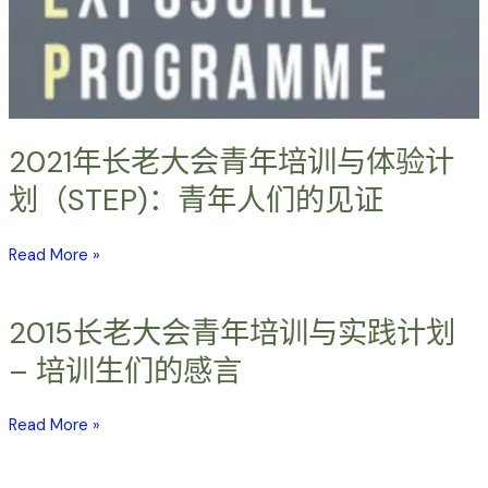
训
与
体
验
计
划
2021年长老大会青年培训与体验计
（STEP)：
划（STEP)：青年人们的见证
青
年
Read More »
人
们
的
2015长老大会青年培训与实践计划
2015
见
长
证
– 培训生们的感言
老
大
Read More »
会
青
年