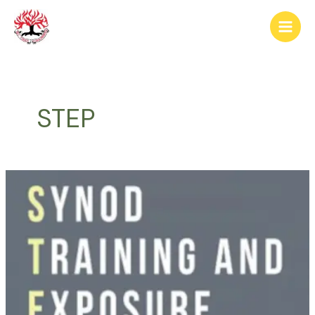
跳
Main
至
Men
内
容
STEP
2021
年
长
老
大
会
青
年
培